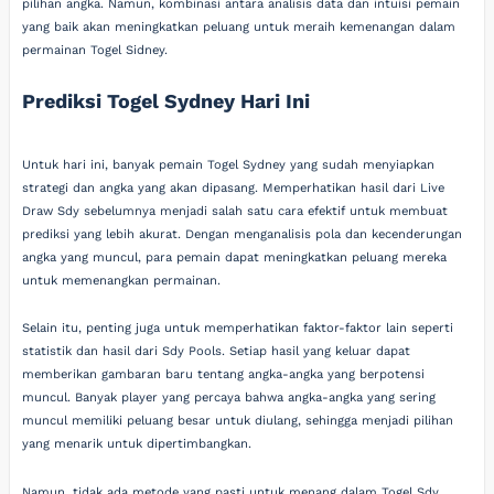
pilihan angka. Namun, kombinasi antara analisis data dan intuisi pemain
yang baik akan meningkatkan peluang untuk meraih kemenangan dalam
permainan Togel Sidney.
Prediksi Togel Sydney Hari Ini
Untuk hari ini, banyak pemain Togel Sydney yang sudah menyiapkan
strategi dan angka yang akan dipasang. Memperhatikan hasil dari Live
Draw Sdy sebelumnya menjadi salah satu cara efektif untuk membuat
prediksi yang lebih akurat. Dengan menganalisis pola dan kecenderungan
angka yang muncul, para pemain dapat meningkatkan peluang mereka
untuk memenangkan permainan.
Selain itu, penting juga untuk memperhatikan faktor-faktor lain seperti
statistik dan hasil dari Sdy Pools. Setiap hasil yang keluar dapat
memberikan gambaran baru tentang angka-angka yang berpotensi
muncul. Banyak player yang percaya bahwa angka-angka yang sering
muncul memiliki peluang besar untuk diulang, sehingga menjadi pilihan
yang menarik untuk dipertimbangkan.
Namun, tidak ada metode yang pasti untuk menang dalam Togel Sdy.