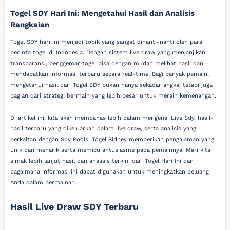
Togel SDY Hari Ini: Mengetahui Hasil dan Analisis
Rangkaian
Togel SDY hari ini menjadi topik yang sangat dinanti-nanti oleh para
pecinta togel di Indonesia. Dengan sistem live draw yang menjanjikan
transparansi, penggemar togel bisa dengan mudah melihat hasil dan
mendapatkan informasi terbaru secara real-time. Bagi banyak pemain,
mengetahui hasil dari Togel SDY bukan hanya sekadar angka, tetapi juga
bagian dari strategi bermain yang lebih besar untuk meraih kemenangan.
Di artikel ini, kita akan membahas lebih dalam mengenai Live Sdy, hasil-
hasil terbaru yang dikeluarkan dalam live draw, serta analisis yang
berkaitan dengan Sdy Pools. Togel Sidney memberikan pengalaman yang
unik dan menarik serta memicu antusiasme pada pemainnya. Mari kita
simak lebih lanjut hasil dan analisis terkini dari Togel Hari Ini dan
bagaimana informasi ini dapat digunakan untuk meningkatkan peluang
Anda dalam permainan.
Hasil Live Draw SDY Terbaru