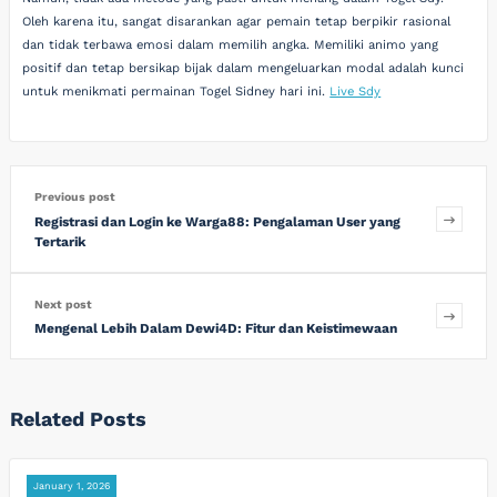
Oleh karena itu, sangat disarankan agar pemain tetap berpikir rasional
dan tidak terbawa emosi dalam memilih angka. Memiliki animo yang
positif dan tetap bersikap bijak dalam mengeluarkan modal adalah kunci
untuk menikmati permainan Togel Sidney hari ini.
Live Sdy
Previous post
Registrasi dan Login ke Warga88: Pengalaman User yang
Tertarik
Next post
Mengenal Lebih Dalam Dewi4D: Fitur dan Keistimewaan
Related Posts
January 1, 2026