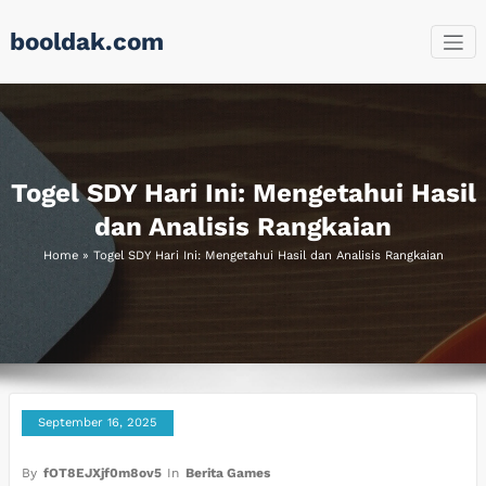
Skip
booldak.com
to
content
Togel SDY Hari Ini: Mengetahui Hasil
dan Analisis Rangkaian
Home
»
Togel SDY Hari Ini: Mengetahui Hasil dan Analisis Rangkaian
September 16, 2025
By
fOT8EJXjf0m8ov5
In
Berita Games