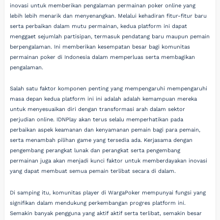
inovasi untuk memberikan pengalaman permainan poker online yang
lebih lebih menarik dan menyenangkan. Melalui kehadiran fitur-fitur baru
serta perbaikan dalam mutu permainan, kedua platform ini dapat
menggaet sejumlah partisipan, termasuk pendatang baru maupun pemain
berpengalaman. Ini memberikan kesempatan besar bagi komunitas
permainan poker di Indonesia dalam memperluas serta membagikan
pengalaman.
Salah satu faktor komponen penting yang mempengaruhi mempengaruhi
masa depan kedua platform ini ini adalah adalah kemampuan mereka
untuk menyesuaikan diri dengan transformasi arah dalam sektor
perjudian online. IDNPlay akan terus selalu memperhatikan pada
perbaikan aspek keamanan dan kenyamanan pemain bagi para pemain,
serta menambah pilihan game yang tersedia ada. Kerjasama dengan
pengembang perangkat lunak dan perangkat serta pengembang
permainan juga akan menjadi kunci faktor untuk memberdayakan inovasi
yang dapat membuat semua pemain terlibat secara di dalam.
Di samping itu, komunitas player di WargaPoker mempunyai fungsi yang
signifikan dalam mendukung perkembangan progres platform ini.
Semakin banyak pengguna yang aktif aktif serta terlibat, semakin besar