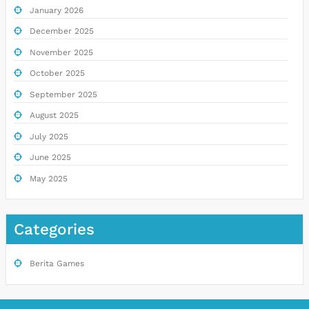
January 2026
December 2025
November 2025
October 2025
September 2025
August 2025
July 2025
June 2025
May 2025
Categories
Berita Games