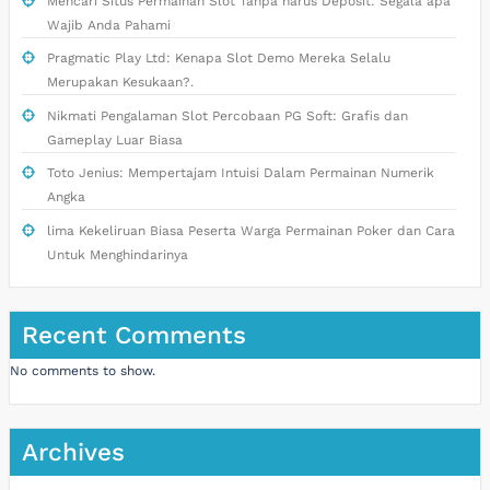
Mencari Situs Permainan Slot Tanpa harus Deposit: Segala apa
Wajib Anda Pahami
Pragmatic Play Ltd: Kenapa Slot Demo Mereka Selalu
Merupakan Kesukaan?.
Nikmati Pengalaman Slot Percobaan PG Soft: Grafis dan
Gameplay Luar Biasa
Toto Jenius: Mempertajam Intuisi Dalam Permainan Numerik
Angka
lima Kekeliruan Biasa Peserta Warga Permainan Poker dan Cara
Untuk Menghindarinya
Recent Comments
No comments to show.
Archives