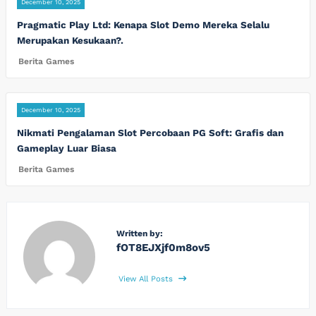
December 10, 2025
Pragmatic Play Ltd: Kenapa Slot Demo Mereka Selalu
Merupakan Kesukaan?.
Berita Games
December 10, 2025
Nikmati Pengalaman Slot Percobaan PG Soft: Grafis dan
Gameplay Luar Biasa
Berita Games
Written by:
fOT8EJXjf0m8ov5
View All Posts