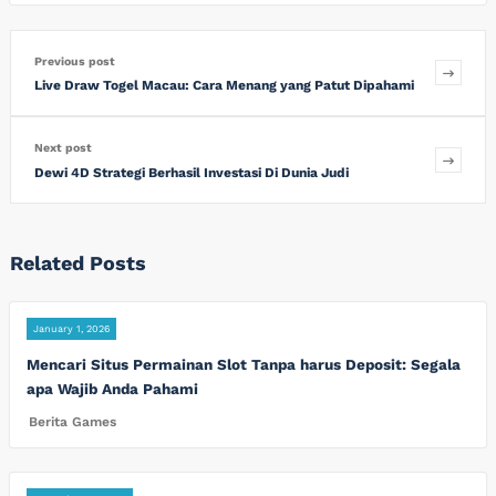
Previous post
Live Draw Togel Macau: Cara Menang yang Patut Dipahami
Next post
Dewi 4D Strategi Berhasil Investasi Di Dunia Judi
Related Posts
January 1, 2026
Mencari Situs Permainan Slot Tanpa harus Deposit: Segala
apa Wajib Anda Pahami
Berita Games