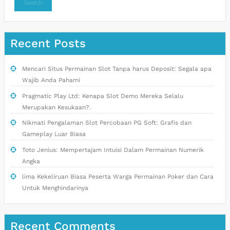
Search
Recent Posts
Mencari Situs Permainan Slot Tanpa harus Deposit: Segala apa
Wajib Anda Pahami
Pragmatic Play Ltd: Kenapa Slot Demo Mereka Selalu
Merupakan Kesukaan?.
Nikmati Pengalaman Slot Percobaan PG Soft: Grafis dan
Gameplay Luar Biasa
Toto Jenius: Mempertajam Intuisi Dalam Permainan Numerik
Angka
lima Kekeliruan Biasa Peserta Warga Permainan Poker dan Cara
Untuk Menghindarinya
Recent Comments