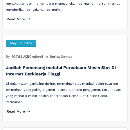
menakutkan dan momen yang menegangkan, permainan horror mampu
memberikan pengalaman bermain…
Read More
May 30, 2025
By
fOT8EJXjf0m8ov5
In
Berita Games
Jadilah Pemenang melalui Percobaan Mesin Slot Di
Internet Berkinerja Tinggi
Di dalam alam gambling daring, permainan slot menjadi salah satu dari
permainan yang paling digemari diantara antara penggemar. Satu inovasi
yang menarik minat adalah keberadaan Demo Slot Online Gacor.
Permainan…
Read More