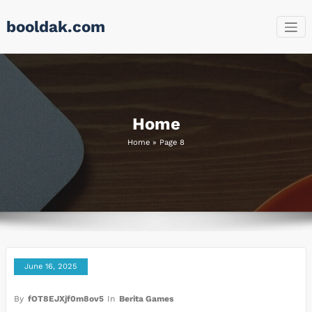
Skip
booldak.com
to
content
Home
Home
»
Page 8
June 16, 2025
By
fOT8EJXjf0m8ov5
In
Berita Games