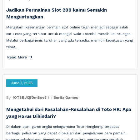
Jadikan Permainan Slot 200 kamu Semakin
Menguntungkan
Mengalami kesenangan bermain slot online telah menjadi sebagai salah
satu cara yang terhibur untuk mengisi waktu sambil meraih keuntungan.
Melalui berbagai jenis taruhan yang ada tersedia, memilih keputusan yang
tepat…
Read More
June 7, 2025
By
fOT8EJXjf0m8ov5
In
Berita Games
Mengetahui dari Kesalahan-Kesalahan di Toto HK: Apa
yang Harus Dihindari?
Di dalam alam game angka sebagaimana Toto Hongkong, terdapat
berbagai pelajaran yang dapat dipelajari dari pengalaman para pemain
peserta sebelumnya. Banyak sekali dari antara mereka yang terjebak